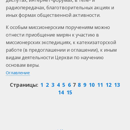
диспутах, интернет-форумах, в теле- и
радиопередачах, благотворительных акциях и
иных формах общественной активности.
К особым миссионерским поручениям можно
отнести приобщение мирян к участию в
миссионерских экспедициях, к катехизаторской
работе (в предоглашении и оглашении), к иным
видам деятельности Церкви по научению
основам веры.
Оглавление
Страницы:
1
2
3
4
5
6
7
8
9
10
11
12
13
14
15