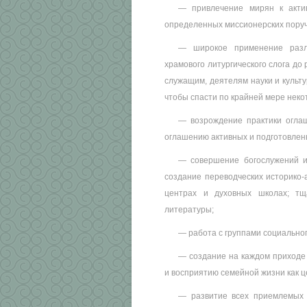
— привлечение мирян к акти
определенных миссионерских поруч
— широкое применение разли
храмового литургического слога до
служащим, деятелям науки и культу
чтобы спасти по крайней мере некото
— возрождение практики огла
оглашению активных и подготовлен
— совершение богослужений и
создание переводческих историко-
центрах и духовных школах; тщ
литературы;
— работа с группами социальног
— создание на каждом приходе 
и восприятию семейной жизни как ц
— развитие всех приемлемых 