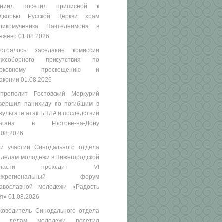
аниил посетил приписной к
одворью Русской Церкви храм
ликомученика Пантелеимона в
яжево
01.08.2026
стоялось заседание комиссии
ежсоборного присутствия по
ерковному просвещению и
аконии
01.08.2026
трополит Ростовский Меркурий
вершил панихиду по погибшим в
зультате атак БПЛА и последствий
рагана в Ростове-на-Дону
.08.2026
и участии Синодального отдела
 делам молодежи в Нижегородской
бласти проходит VI
ежрегиональный форум
авославной молодежи «Радость
я»
01.08.2026
ководитель Синодального отдела
о делам молодежи посетил