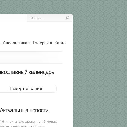
»
Апологетика
»
Галерея
»
Карта
вославный календарь
Пожертвования
Актуальные новости
ЛНР при атаке дрона погиб монах