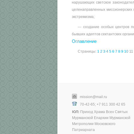
нарушающих светское законодател
целенаправленных миссионерских 
экстремизма;
— создание особых центров по
бывших адептов сектантских органи
Оглавление
Страницы:
1
2
3
4
5
6
7
8
9
10
11
mission@mail.ru
70-42-65; +7 911 300 42 65
ЮЛ:
Приход Храма Всех Святых
Мурманской Епархии Мурманской
Митрополии Московского
Патриархата