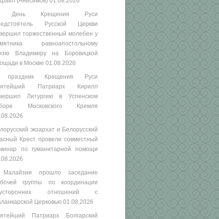
фаил (Анисимов)
01.08.2026
 День Крещения Руси
редстоятель Русской Церкви
вершил торжественный молебен у
амятника равноапостольному
язю Владимиру на Боровицкой
ощади в Москве
01.08.2026
 праздник Крещения Руси
вятейший Патриарх Кирилл
вершил Литургию в Успенском
оборе Московского Кремля
.08.2026
лорусский экзархат и Белорусский
асный Крест провели совместный
минар по гуманитарной помощи
.08.2026
 Малайзии прошло заседание
бочей группы по координации
вусторонних отношений с
ланкарской Церковью
01.08.2026
ятейший Патриарх Болгарский