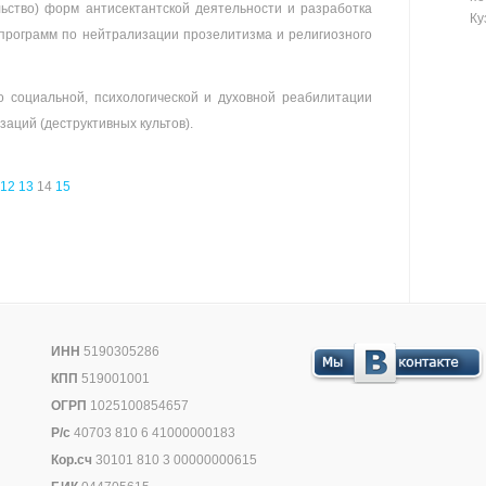
ьство) форм антисектантской деятельности и разработка
Ку
программ по нейтрализации прозелитизма и религиозного
 социальной, психологической и духовной реабилитации
заций (деструктивных культов).
12
13
14
15
ИНН
5190305286
КПП
519001001
ОГРП
1025100854657
Р/с
40703 810 6 41000000183
Кор.сч
30101 810 3 00000000615