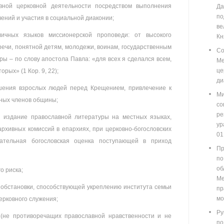
вной церковной деятельности посредством выполнения
Д
п
ений и участия в социальной диаконии;
ве
чных языков миссионерской проповеди: от высокого
Кн
 речи, понятной детям, молодежи, воинам, государственным
Со
ры – по слову апостола Павла: «для всех я сделался всем,
М
ц
рых» (1 Кор. 9, 22);
ди
шения взрослых людей перед Крещением, привлечение к
Ми
ных членов общины;
со
ре
 издание православной литературы на местных языках,
у
архивных комиссий в епархиях, при церковно-богословских
01
ательная богословская оценка поступающей в приход
Пр
по
о
о риска;
М
обстановки, способствующей укреплению института семьи
пр
мо
ерковного служения;
Ру
(не противоречащих православной нравственности и не
п