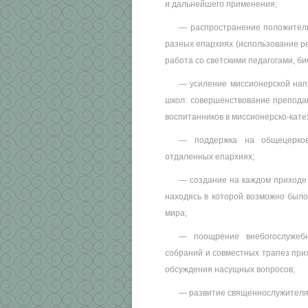
и дальнейшего применения;
— распространение положитель
разных епархиях (использование ре
работа со светскими педагогами, б
— усиление миссионерской нап
школ: совершенствование преподав
воспитанников в миссионерско-кате
— поддержка на общецерков
отдаленных епархиях;
— создание на каждом приходе 
находясь в которой возможно было
мира;
— поощрение внебогослужебн
собраний и совместных трапез при
обсуждения насущных вопросов;
— развитие священнослужителя