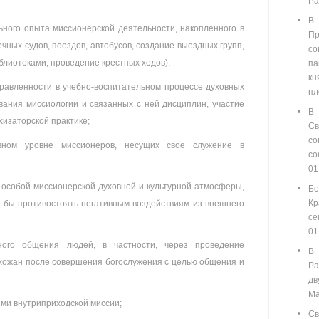
Ра
В
ного опыта миссионерской деятельности, накопленного в
П
чных судов, поездов, автобусов, создание выездных групп,
со
иблиотеками, проведение крестных ходов);
п
кн
равленности в учебно-воспитательном процессе духовных
пл
ания миссиологии и связанных с ней дисциплин, участие
В
хизаторской практике;
С
со
ном уровне миссионеров, несущих свое служение в
с
01
особой миссионерской духовной и культурной атмосферы,
Бе
Кр
 бы противостоять негативным воздействиям из внешнего
се
01
ого общения людей, в частности, через проведение
В
хожан после совершения богослужения с целью общения и
Ра
д
Ма
ми внутриприходской миссии;
Св