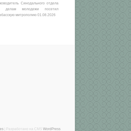
ководитель Синодального отдела
о делам молодежи посетил
збасскую митрополию
01.08.2026
es
| Разработано на CMS
WordPress