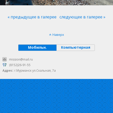
« предыдущее в галерее
следующее в галерее »
Наверх
Мобильн.
Компьютерная
mission@mail.ru
(8152)26-91-55
Адрес:
г.Мурманск ул.Скальная, 7а