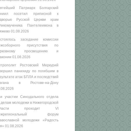
ятейший Патриарх Болгарский
аниил посетил приписной к
одворью Русской Церкви храм
ликомученика Пантелеимона в
яжево
01.08.2026
стоялось заседание комиссии
ежсоборного присутствия по
ерковному просвещению и
аконии
01.08.2026
трополит Ростовский Меркурий
вершил панихиду по погибшим в
зультате атак БПЛА и последствий
рагана в Ростове-на-Дону
.08.2026
и участии Синодального отдела
 делам молодежи в Нижегородской
бласти проходит VI
ежрегиональный форум
авославной молодежи «Радость
я»
01.08.2026