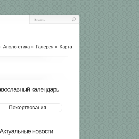
»
Апологетика
»
Галерея
»
Карта
вославный календарь
Пожертвования
Актуальные новости