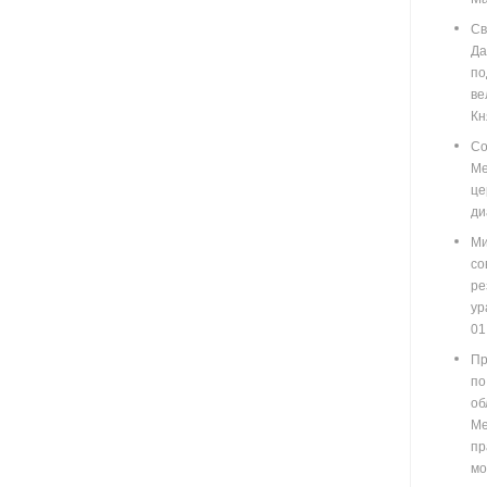
Св
Д
п
ве
Кн
Со
М
ц
ди
Ми
со
ре
у
01
Пр
по
о
М
пр
мо