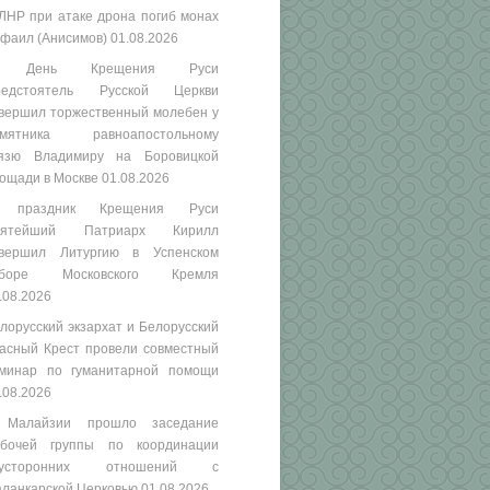
ЛНР при атаке дрона погиб монах
фаил (Анисимов)
01.08.2026
 День Крещения Руси
редстоятель Русской Церкви
вершил торжественный молебен у
амятника равноапостольному
язю Владимиру на Боровицкой
ощади в Москве
01.08.2026
 праздник Крещения Руси
вятейший Патриарх Кирилл
вершил Литургию в Успенском
оборе Московского Кремля
.08.2026
лорусский экзархат и Белорусский
асный Крест провели совместный
минар по гуманитарной помощи
.08.2026
 Малайзии прошло заседание
бочей группы по координации
вусторонних отношений с
ланкарской Церковью
01.08.2026