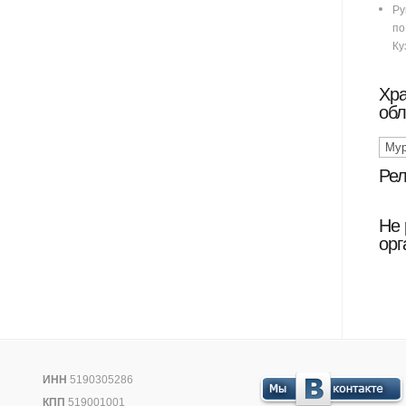
Ру
п
Ку
Хр
обл
Рел
Не 
орг
ИНН
5190305286
КПП
519001001