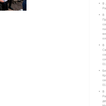
В 
Ра
В
П
со
п
кн
пл
В
С
со
с
01
Бе
Кр
се
01
В
Ра
д
Ма