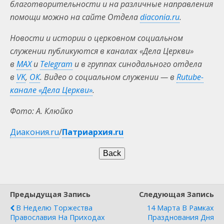
благотворительности и на различные направления
помощи можно на сайте Отдела
diaconia.ru
.
Новости и истории о церковном социальном
служении публикуются в каналах «Дела Церкви»
в
MAX
и
Telegram
и в группах cинодального отдела
в
VK
,
ОК
. Видео о социальном служении — в
Rutube-
канале «Дела Церкви»
.
Фото: А. Клюйко
Диакония.ru
/
Патриархия.ru
Предыдущая Запись
Следующая Запись
В Неделю Торжества
14 Марта В Рамках
Православия На Приходах
Празднования Дня