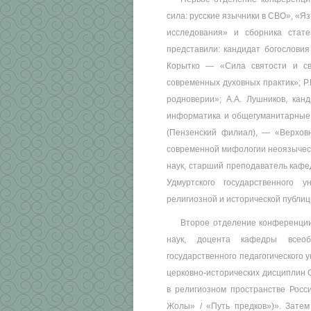
сила: русские язычники в СВО», «Я
исследования» и сборника стат
представили: кандидат богослови
Корытко — «Сила святости и свя
современных духовных практик»; Р
родноверии»; А.А. Лушников, кан
информатика и общегуманитарные 
(Пензенский филиал), — «Верхов
современной мифологии неоязыческо
наук, старший преподаватель кафе
Удмуртского государственного 
религиозной и исторической публиц
Второе отделение конференции 
наук, доцента кафедры всеоб
государственного педагогического 
церковно-исторических дисциплин 
в религиозном пространстве Росс
Жолы» / «Путь предков»)». Затем