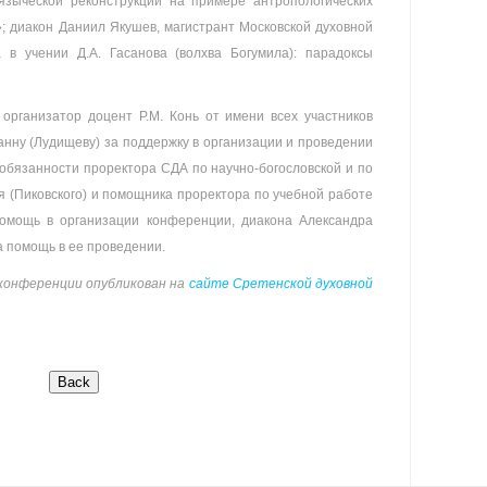
языческой реконструкции на примере антропологических
; диакон Даниил Якушев, магистрант Московской духовной
 в учении Д.А. Гасанова (волхва Богумила): парадоксы
организатор доцент Р.М. Конь от имени всех участников
анну (Лудищеву) за поддержку в организации и проведении
 обязанности проректора СДА по научно-богословской и по
 (Пиковского) и помощника проректора по учебной работе
помощь в организации конференции, диакона Александра
а помощь в ее проведении.
конференции опубликован на
сайте Сретенской духовной