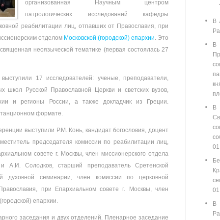
организованная Научным центром
патрологических исследований кафедры
В 
ковной реабилитации лиц, отпавших от Православия, при
Ра
миссионерским отделом
Московской (городской) епархии
.
Это
В
священная неоязыческой тематике (первая состоялась 27
П
со
п
выступили 17 исследователей: ученые, преподаватели,
кн
х школ Русской Православной Церкви и светских вузов,
пл
хии и регионы России, а также докладчик из Греции.
В
станционном формате.
С
со
енции выступили Р.М. Конь, кандидат богословия, доцент
с
аместитель председателя комиссии по реабилитации лиц,
01
рхиальном совете г. Москвы, член миссионерского отдела
Бе
, и А.И. Солодков, старший преподаватель Сретенской
Кр
ой духовной семинарии, член комиссии по церковной
се
Православия, при Епархиальном совете г. Москвы, член
01
(городской) епархии.
В
Ра
рного заседания и двух отделений. Пленарное заседание