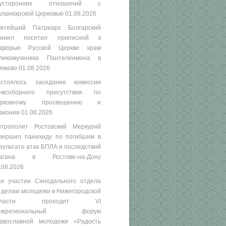
вусторонних отношений с
ланкарской Церковью
01.08.2026
ятейший Патриарх Болгарский
аниил посетил приписной к
одворью Русской Церкви храм
ликомученика Пантелеимона в
яжево
01.08.2026
стоялось заседание комиссии
ежсоборного присутствия по
ерковному просвещению и
аконии
01.08.2026
трополит Ростовский Меркурий
вершил панихиду по погибшим в
зультате атак БПЛА и последствий
рагана в Ростове-на-Дону
.08.2026
и участии Синодального отдела
 делам молодежи в Нижегородской
бласти проходит VI
ежрегиональный форум
авославной молодежи «Радость