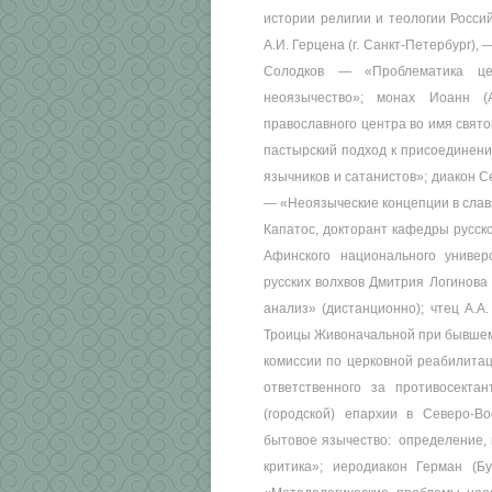
истории религии и теологии Россий
А.И. Герцена (г. Санкт-Петербург),
Солодков — «Проблематика це
неоязычество»; монах Иоанн (А
православного центра во имя свят
пастырский подход к присоединени
язычников и сатанистов»; диакон С
— «Неоязыческие концепции в славя
Капатос, докторант кафедры русск
Афинского национального универ
русских волхвов Дмитрия Логинова
анализ» (дистанционно); чтец А.А
Троицы Живоначальной при бывшем 
комиссии по церковной реабилитац
ответственного за противосекта
(городской) епархии в Северо-В
бытовое язычество: определение, 
критика»; иеродиакон Герман (Б