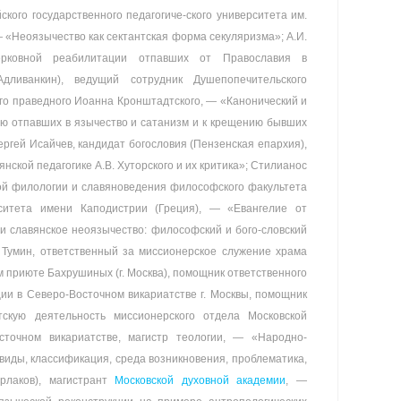
ского государственного педагогиче-ского университета им.
 — «Неоязычество как сектантская форма секуляризма»; А.И.
рковной реабилитации отпавших от Православия в
дливанкин), ведущий сотрудник Душепопечительского
ого праведного Иоанна Кронштадтского, — «Канонический и
ю отпавших в язычество и сатанизм и к крещению бывших
ергей Исайчев, кандидат богословия (Пензенская епархия),
нской педагогике А.В. Хуторского и их критика»; Стилианос
ой филологии и славяноведения философского факультета
ситета имени Каподистрии (Греция), — «Евангелие от
 и славянское неоязычество: философский и бого-словский
. Тумин, ответственный за миссионерское служение храма
приюте Бахрушиных (г. Москва), помощник ответственного
ии в Северо-Восточном викариатстве г. Москвы, помощник
нтскую деятельность миссионерского отдела Московской
осточном викариатстве, магистр теологии, — «Народно-
виды, классификация, среда возникновения, проблематика,
урлаков), магистрант
Московской духовной академии
, —