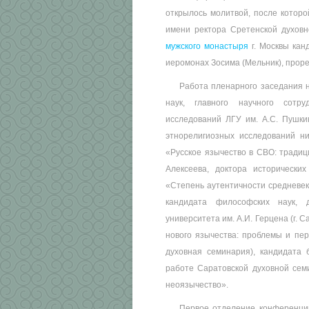
открылось молитвой, после которо
имени ректора Сретенской духов
мужского монастыря
г. Москвы кан
иеромонах Зосима (Мельник), проре
Работа пленарного заседания н
наук, главного научного сотру
исследований ЛГУ им. А.С. Пушки
этнорелигиозных исследований н
«Русское язычество в СВО: традиц
Алексеева, доктора историческ
«Степень аутентичности средневеко
кандидата философских наук, до
университета им. А.И. Герцена (г.
нового язычества: проблемы и пе
духовная семинария), кандидата б
работе Саратовской духовной сем
неоязычество».
Первое отделение конференции