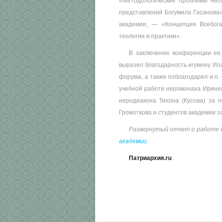
«Методологические проблемы нео
представлений Богумила Гасанова»
академии, — «Концепция Всебога
теологии и практики».
В заключение конференции ее 
выразил благодарность игумену Ио
форума, а также поблагодарил и.о.
учебной работе иеромонаха Иринея
иеродиакона Тихона (Кусова) за 
Громоткова и студентов академии з
Развернутый отчет о работе 
академии
.
Патриархия.
ru