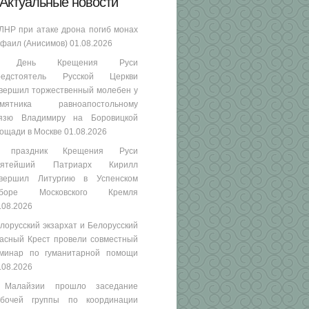
Актуальные новости
ЛНР при атаке дрона погиб монах
фаил (Анисимов)
01.08.2026
 День Крещения Руси
редстоятель Русской Церкви
вершил торжественный молебен у
амятника равноапостольному
язю Владимиру на Боровицкой
ощади в Москве
01.08.2026
 праздник Крещения Руси
вятейший Патриарх Кирилл
вершил Литургию в Успенском
оборе Московского Кремля
.08.2026
лорусский экзархат и Белорусский
асный Крест провели совместный
минар по гуманитарной помощи
.08.2026
 Малайзии прошло заседание
бочей группы по координации