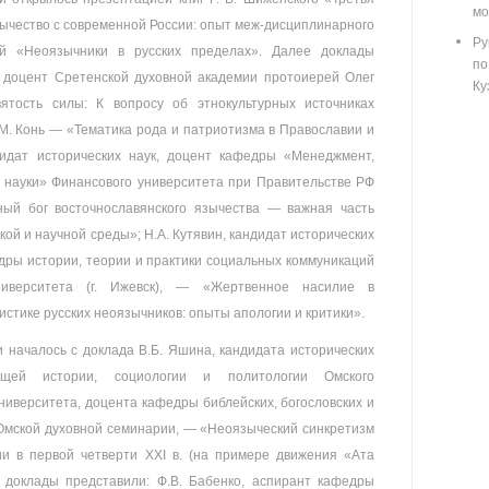
мо
зычество с современной России: опыт меж-дисциплинарного
Ру
ей «Неоязычники в русских пределах». Далее доклады
п
я доцент Сретенской духовной академии протоиерей Олег
Ку
тость силы: К вопросу об этнокультурных источниках
.М. Конь — «Тематика рода и патриотизма в Православии и
дидат исторических наук, доцент кафедры «Менеджмент,
науки» Финансового университета при Правительстве РФ
ный бог восточнославянского язычества — важная часть
й и научной среды»; Н.А. Кутявин, кандидат исторических
дры истории, теории и практики социальных коммуникаций
университета (г. Ижевск), — «Жертвенное насилие в
истике русских неоязычников: опыты апологии и критики».
началось с доклада В.Б. Яшина, кандидата исторических
щей истории, социологии и политологии Омского
университета, доцента кафедры библейских, богословских и
Омской духовной семинарии, — «Неоязыческий синкретизм
ии в первой четверти XXI в. (на примере движения «Ата
 доклады представили: Ф.В. Бабенко, аспирант кафедры