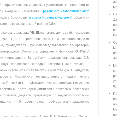
д
й с приветственным словом к участникам конференции от
Ма
ной академии, наместника
Сретенского ставропигиального
Св
дидата богословия
игумена Иоанна (Лудищева)
обратился
Д
ктор по воспитательной работе СДА.
п
ве
ачалась с доклада Р.В. Шиженского, доктора философских
Кн
дника Центра религиоведческих и этнополитических
Со
на, руководителя научно-исследовательской лаборатории
М
ижегородского Института управления филиала РАНХиГС,
ц
ии и инновации». Затем были представлены доклады С.В.
ди
их наук, профессора кафедры истории НИЯУ МИФИ, —
Ми
вых источников о славянском язычестве»; А.В. Гайдукова,
со
ре
цента Российского государственного педагогического
у
 Санкт-Петербург), — «Методологические подходы к изучению
01
рспективы»; протоиерея Димитрия Полохова (Саратовская
Пр
огословия, доцента, проректора по научно-богословской
по
инарии, — «Этнорелигиозная проблематика и славянское
о
М
пр
 открылось презентацией книг Р. В. Шиженского «Третья