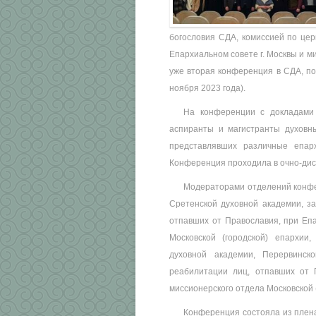
богословия СДА, комиссией по цер
Епархиальном совете г. Москвы и 
уже вторая конференция в СДА, по
ноября 2023 года).
На конференции с докладами 
аспиранты и магистранты духовны
представлявших различные епар
Конференция проходила в очно-ди
Модераторами отделений конфер
Сретенской духовной академии, з
отпавших от Православия, при Епа
Московской (городской) епархии
духовной академии, Перервинск
реабилитации лиц, отпавших от 
миссионерского отдела Московской 
Конференция состояла из плена