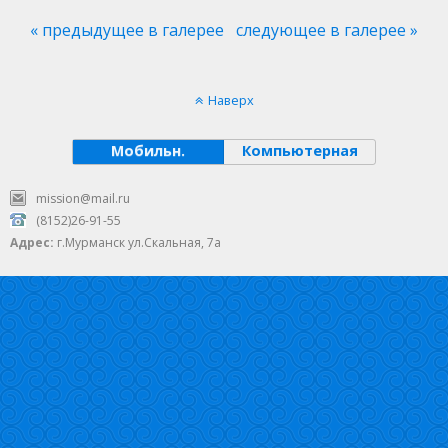
« предыдущее в галерее
следующее в галерее »
Наверх
Мобильн.
Компьютерная
mission@mail.ru
(8152)26-91-55
Адрес:
г.Мурманск ул.Скальная, 7а