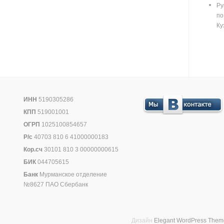
Ру
п
Ку
ИНН
5190305286
КПП
519001001
ОГРП
1025100854657
Р/с
40703 810 6 41000000183
Кор.сч
30101 810 3 00000000615
БИК
044705615
Банк
Мурманское отделение
№8627 ПАО Сбербанк
Дизайн
Elegant WordPress Them