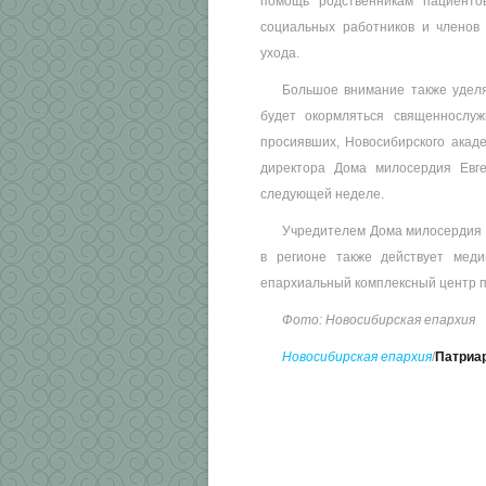
помощь родственникам пациентов
социальных работников и членов
ухода.
Большое внимание также удел
будет окормляться священнослуж
просиявших, Новосибирского акаде
директора Дома милосердия Евг
следующей неделе.
Учредителем Дома милосердия 
в регионе также действует мед
епархиальный комплексный центр п
Фото: Новосибирская епархия
Новосибирская епархия
/
Патриар