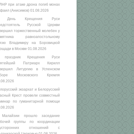
ЛНР при атаке дрона погиб монах
фаил (Анисимов)
01.08.2026
 День Крещения Руси
редстоятель Русской Церкви
вершил торжественный молебен у
амятника равноапостольному
язю Владимиру на Боровицкой
ощади в Москве
01.08.2026
 праздник Крещения Руси
вятейший Патриарх Кирилл
вершил Литургию в Успенском
оборе Московского Кремля
.08.2026
лорусский экзархат и Белорусский
асный Крест провели совместный
минар по гуманитарной помощи
.08.2026
 Малайзии прошло заседание
бочей группы по координации
вусторонних отношений с
ланкарской Церковью
01.08.2026