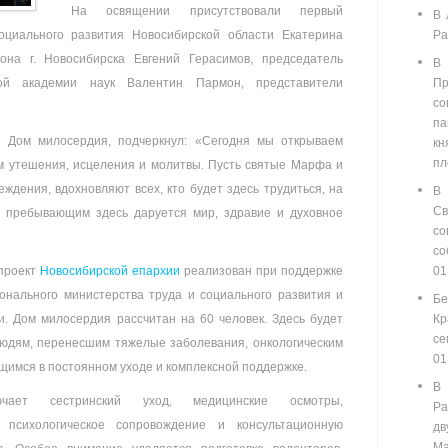
На освящении присутствовали первый
В 
оциального развития Новосибирской области Екатерина
Ра
йона г. Новосибирска Евгений Герасимов, председатель
В
кой академии наук Валентин Пармон, представители
П
со
п
 Дом милосердия, подчеркнул: «Сегодня мы открываем
кн
пл
м утешения, исцеления и молитвы. Пусть святые Марфа и
ждения, вдохновляют всех, кто будет здесь трудиться, на
В
С
м пребывающим здесь даруется мир, здравие и духовное
со
с
проект
Новосибирской епархии
реализован при поддержке
01
ионального министерства труда и социального развития и
Бе
. Дом милосердия рассчитан на 60 человек. Здесь будет
Кр
се
юдям, перенесшим тяжелые заболевания, онкологическим
01
щимся в постоянном уходе и комплексной поддержке.
В
чает сестринский уход, медицинские осмотры,
Ра
 психологическое сопровождение и консультационную
д
Ма