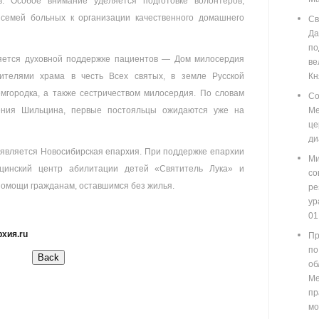
. Особое внимание уделяется подготовке волонтеров,
 семей больных к организации качественного домашнего
Св
Д
п
яется духовной поддержке пациентов — Дом милосердия
ве
ителями храма в честь Всех святых, в земле Русской
Кн
мгородка, а также сестричеством милосердия. По словам
Со
ения Шильцина, первые постояльцы ожидаются уже на
М
ц
ди
является Новосибирская епархия. При поддержке епархии
Ми
ицинский центр абилитации детей «Святитель Лука» и
со
омощи гражданам, оставшимся без жилья.
ре
у
01
хия.ru
Пр
по
о
М
пр
мо