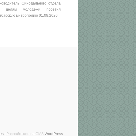
ководитель Синодального отдела
о делам молодежи посетил
збасскую митрополию
01.08.2026
es
| Разработано на CMS
WordPress