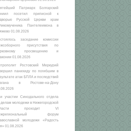
ятейший Патриарх Болгарский
аниил посетил приписной к
одворью Русской Церкви храм
ликомученика Пантелеимона в
яжево
01.08.2026
стоялось заседание комиссии
ежсоборного присутствия по
ерковному просвещению и
аконии
01.08.2026
трополит Ростовский Меркурий
вершил панихиду по погибшим в
зультате атак БПЛА и последствий
рагана в Ростове-на-Дону
.08.2026
и участии Синодального отдела
 делам молодежи в Нижегородской
бласти проходит VI
ежрегиональный форум
авославной молодежи «Радость
я»
01.08.2026