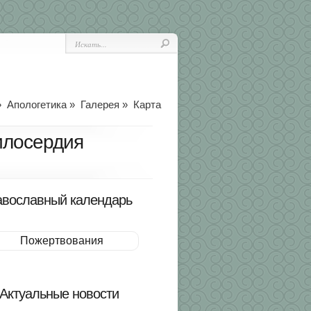
»
Апологетика
»
Галерея
»
Карта
илосердия
вославный календарь
Пожертвования
Актуальные новости