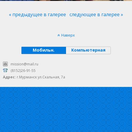
« предыдущее в галерее
следующее в галерее »
Наверх
Мобильн.
Компьютерная
mission@mail.ru
(8152)26-91-55
Адрес:
г.Мурманск ул.Скальная, 7а