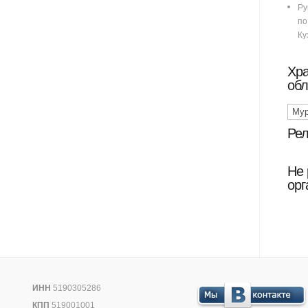
Ру
п
Ку
Хр
обл
Рел
Не 
орг
ИНН
5190305286
КПП
519001001