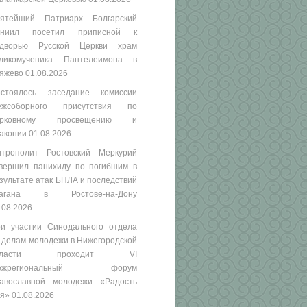
ятейший Патриарх Болгарский
аниил посетил приписной к
одворью Русской Церкви храм
ликомученика Пантелеимона в
яжево
01.08.2026
стоялось заседание комиссии
ежсоборного присутствия по
ерковному просвещению и
аконии
01.08.2026
трополит Ростовский Меркурий
вершил панихиду по погибшим в
зультате атак БПЛА и последствий
рагана в Ростове-на-Дону
.08.2026
и участии Синодального отдела
 делам молодежи в Нижегородской
бласти проходит VI
ежрегиональный форум
авославной молодежи «Радость
я»
01.08.2026