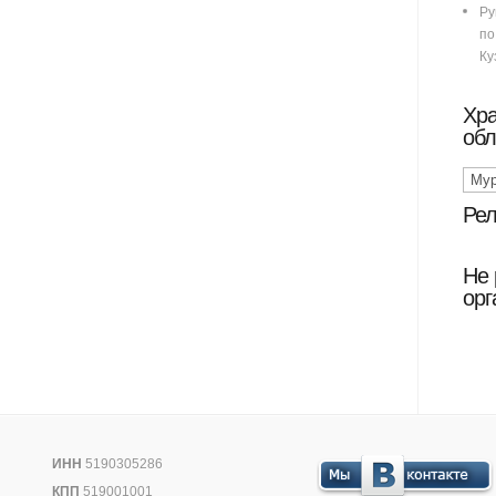
Ру
п
Ку
Хр
обл
Рел
Не 
орг
ИНН
5190305286
КПП
519001001