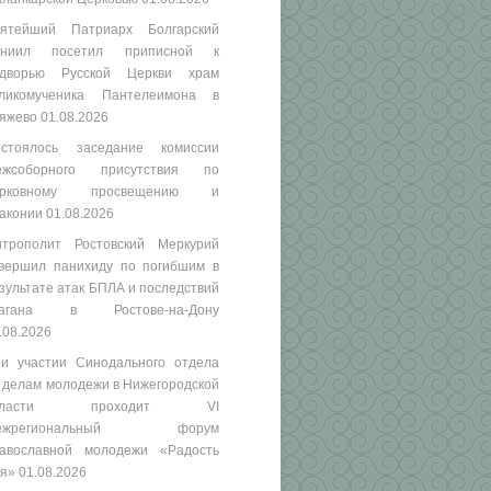
ятейший Патриарх Болгарский
аниил посетил приписной к
одворью Русской Церкви храм
ликомученика Пантелеимона в
яжево
01.08.2026
стоялось заседание комиссии
ежсоборного присутствия по
ерковному просвещению и
аконии
01.08.2026
трополит Ростовский Меркурий
вершил панихиду по погибшим в
зультате атак БПЛА и последствий
рагана в Ростове-на-Дону
.08.2026
и участии Синодального отдела
 делам молодежи в Нижегородской
бласти проходит VI
ежрегиональный форум
авославной молодежи «Радость
я»
01.08.2026