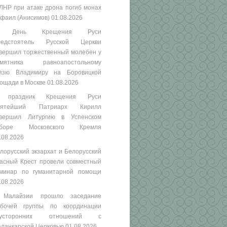
ЛНР при атаке дрона погиб монах
фаил (Анисимов)
01.08.2026
 День Крещения Руси
редстоятель Русской Церкви
вершил торжественный молебен у
амятника равноапостольному
язю Владимиру на Боровицкой
ощади в Москве
01.08.2026
 праздник Крещения Руси
вятейший Патриарх Кирилл
вершил Литургию в Успенском
оборе Московского Кремля
.08.2026
лорусский экзархат и Белорусский
асный Крест провели совместный
минар по гуманитарной помощи
.08.2026
 Малайзии прошло заседание
бочей группы по координации
вусторонних отношений с
ланкарской Церковью
01.08.2026