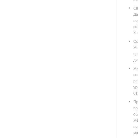
Св
Д
п
ве
Кн
Со
М
ц
ди
Ми
со
ре
у
01
Пр
по
о
М
пр
мо