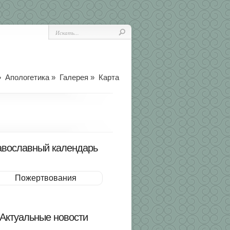
»
Апологетика
»
Галерея
»
Карта
вославный календарь
Пожертвования
Актуальные новости