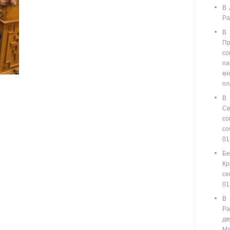
В 
Ра
В
П
со
п
кн
пл
В
С
со
с
01
Бе
Кр
се
01
В
Ра
д
Ма