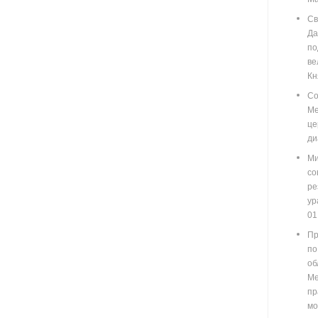
Св
Д
п
ве
Кн
Со
М
ц
ди
Ми
со
ре
у
01
Пр
по
о
М
пр
мо