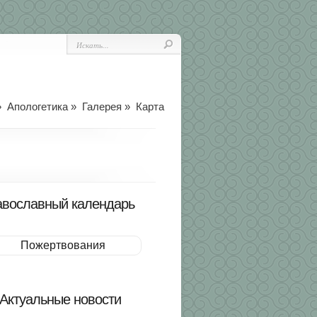
»
Апологетика
»
Галерея
»
Карта
вославный календарь
Пожертвования
Актуальные новости