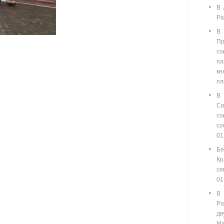
В 
Ра
В
П
со
п
кн
пл
В
С
со
с
01
Бе
Кр
се
01
В
Ра
д
Ма