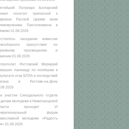
ятейший Патриарх Болгарский
аниил посетил приписной к
одворью Русской Церкви храм
ликомученика Пантелеимона в
яжево
01.08.2026
стоялось заседание комиссии
ежсоборного присутствия по
ерковному просвещению и
аконии
01.08.2026
трополит Ростовский Меркурий
вершил панихиду по погибшим в
зультате атак БПЛА и последствий
рагана в Ростове-на-Дону
.08.2026
и участии Синодального отдела
 делам молодежи в Нижегородской
бласти проходит VI
ежрегиональный форум
авославной молодежи «Радость
я»
01.08.2026