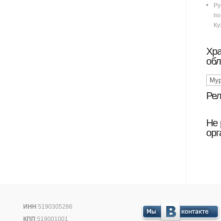
Ру
п
Ку
Хр
обл
Рел
Не 
орг
ИНН
5190305286
КПП
519001001