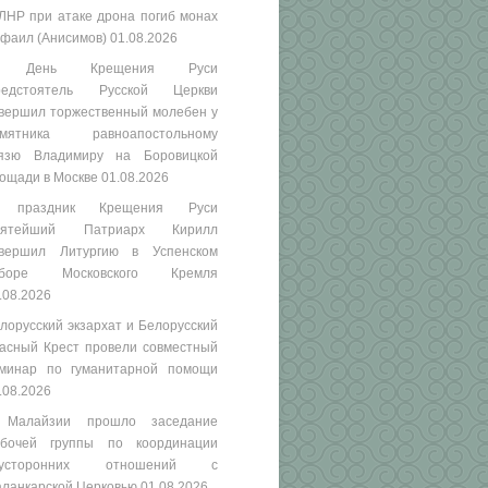
ЛНР при атаке дрона погиб монах
фаил (Анисимов)
01.08.2026
 День Крещения Руси
редстоятель Русской Церкви
вершил торжественный молебен у
амятника равноапостольному
язю Владимиру на Боровицкой
ощади в Москве
01.08.2026
 праздник Крещения Руси
вятейший Патриарх Кирилл
вершил Литургию в Успенском
оборе Московского Кремля
.08.2026
лорусский экзархат и Белорусский
асный Крест провели совместный
минар по гуманитарной помощи
.08.2026
 Малайзии прошло заседание
бочей группы по координации
вусторонних отношений с
ланкарской Церковью
01.08.2026