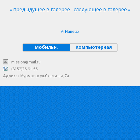
« предыдущее в галерее
следующее в галерее »
Наверх
Мобильн.
Компьютерная
mission@mail.ru
(8152)26-91-55
Адрес:
г.Мурманск ул.Скальная, 7а