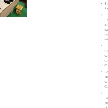
В 
Ра
В
П
со
п
кн
пл
В
С
со
с
01
Бе
Кр
се
01
В
Ра
д
Ма