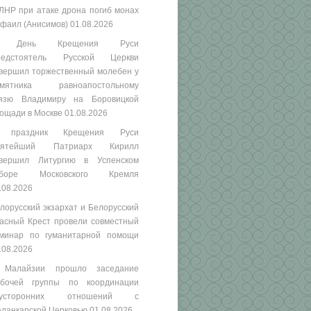
ЛНР при атаке дрона погиб монах
фаил (Анисимов)
01.08.2026
 День Крещения Руси
редстоятель Русской Церкви
вершил торжественный молебен у
амятника равноапостольному
язю Владимиру на Боровицкой
ощади в Москве
01.08.2026
 праздник Крещения Руси
вятейший Патриарх Кирилл
вершил Литургию в Успенском
оборе Московского Кремля
.08.2026
лорусский экзархат и Белорусский
асный Крест провели совместный
минар по гуманитарной помощи
.08.2026
 Малайзии прошло заседание
бочей группы по координации
вусторонних отношений с
ланкарской Церковью
01.08.2026