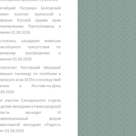
ятейший Патриарх Болгарский
аниил посетил приписной к
одворью Русской Церкви храм
ликомученика Пантелеимона в
яжево
01.08.2026
стоялось заседание комиссии
ежсоборного присутствия по
ерковному просвещению и
аконии
01.08.2026
трополит Ростовский Меркурий
вершил панихиду по погибшим в
зультате атак БПЛА и последствий
рагана в Ростове-на-Дону
.08.2026
и участии Синодального отдела
 делам молодежи в Нижегородской
бласти проходит VI
ежрегиональный форум
авославной молодежи «Радость
я»
01.08.2026