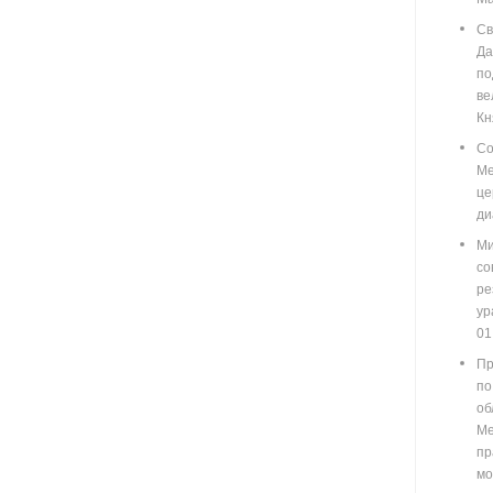
Св
Д
п
ве
Кн
Со
М
ц
ди
Ми
со
ре
у
01
Пр
по
о
М
пр
мо