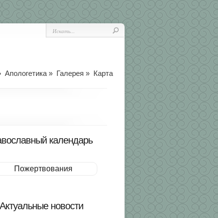
»
Апологетика
»
Галерея
»
Карта
вославный календарь
Пожертвования
Актуальные новости