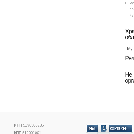
Ру
п
Ку
Хр
обл
Рел
Не 
орг
ИНН
5190305286
КПП
519001001