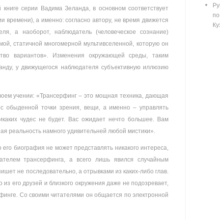
Ру
 книге серии Вадима Зеланда, в основном соответствует
п
 времени), а именно: согласно автору, не время движется
Ку
еля, а наоборот, наблюдатель (человеческое сознание)
ой, статичной многомерной мультивселенной, которую он
ство вариантов». Изменения окружающей среды, таким
ланду, у движущегося наблюдателя субъективную иллюзию
своем учении: «Трансерфинг – это мощная техника, дающая
 с обыденной точки зрения, вещи, а именно – управлять
икаких чудес не будет. Вас ожидает нечто большее. Вам
ная реальность намного удивительней любой мистики».
 его биография не может представлять никакого интереса,
ателем трансерфинга, а всего лишь явился случайным
пишет не последовательно, а отрывками из каких-либо глав.
о из его друзей и близкого окружения даже не подозревает,
рфинге. Со своими читателями он общается по электронной