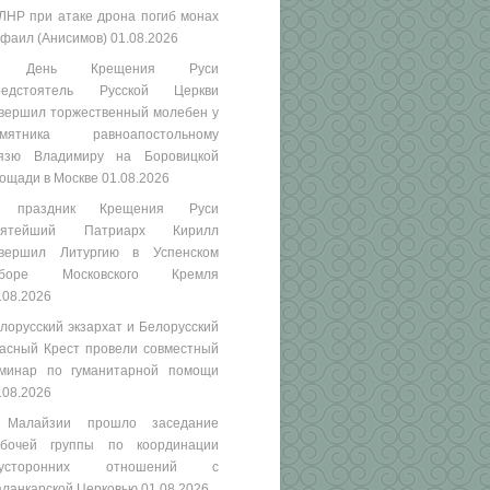
ЛНР при атаке дрона погиб монах
фаил (Анисимов)
01.08.2026
 День Крещения Руси
редстоятель Русской Церкви
вершил торжественный молебен у
амятника равноапостольному
язю Владимиру на Боровицкой
ощади в Москве
01.08.2026
 праздник Крещения Руси
вятейший Патриарх Кирилл
вершил Литургию в Успенском
оборе Московского Кремля
.08.2026
лорусский экзархат и Белорусский
асный Крест провели совместный
минар по гуманитарной помощи
.08.2026
 Малайзии прошло заседание
бочей группы по координации
вусторонних отношений с
ланкарской Церковью
01.08.2026