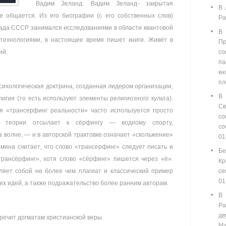
Вадим Зеланд. Вадим Зеланд- закрытая
В 
не общается.
Из его биографии (с его собственных слов)
Ра
спада СССР занимался исследованиями в области квантовой
В
технологиями, в настоящее время пишет книги. Живёт в
П
ий.
со
п
кн
пл
сихологическая доктрина, созданная лидером организации,
В
лигия (то есть используют элементы религиозного культа).
С
ия «трансерфинг реальности» часто используется просто
со
ие теории отсылает к сёрфингу — водному спорту,
с
 волне, — и в авторской трактовке означает «скольжение»
01
мина считает, что слово «трансерфинг» следует писать и
Бе
трансёрфинг», хотя слово «сёрфинг» пишется через «ё».
Кр
ляет собой не более чем плагиат и классический пример
се
01
х идей, а также подражательство более ранним авторам.
В
Ра
д
речит догматам христианской веры.
Ма