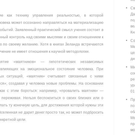
Св
Д
ие как технику управления реальностью, в которой
п
ловека может осознанно направляться на материализацию
ве
событий. Заявленный практический смысл учения состоит в
Кн
нанный контроль над своими мыслями и своим отношением к
Со
ю по своему желанию. Хотя в книгах Зеланда встречаются
М
учение не имеет отношения к научной методологии.
ц
ди
ятие «маятников» — гипотетических независимых
Ми
 влияющих на эмоциональное состояние человека. При
со
ных ситуаций, «маятник» считывает связанные с ними
ре
ся», создавая у человека новые проблемы. На основании
у
как с этим бороться: например, «провалить маятник» —
01
 переживая. Нельзя беспокоиться о своих близких или о
Пр
лать ту конечную цель, для достижения которой нужны эти
по
о
 Вселенная не дарит денег просто так, но может подбросить
М
нкретной цели.
пр
мо