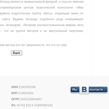
Зеланд является вымышленной фигурой, и под его именем
атеринбургском центре практической психологии «Мир
идумала издательская группа «Весь», издающая книги по
м сайте Вадима Зеланда подобного рода информация
чно Зеландом): «Вопреки распространенным мифам, могу
— это не группа авторов и не виртуальный персонаж,
я автора (но нет уверенности, что это он сам).
ИНН
5190305286
КПП
519001001
ОГРП
1025100854657
Р/с
40703 810 6 41000000183