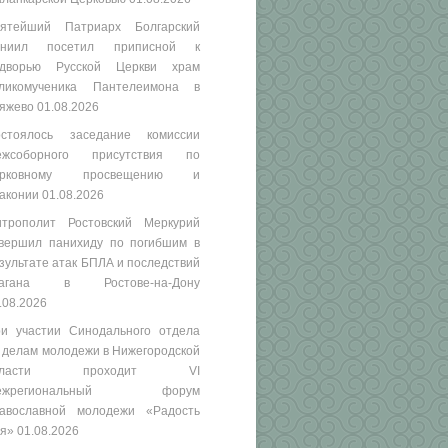
ятейший Патриарх Болгарский
аниил посетил приписной к
одворью Русской Церкви храм
ликомученика Пантелеимона в
яжево
01.08.2026
стоялось заседание комиссии
ежсоборного присутствия по
ерковному просвещению и
аконии
01.08.2026
трополит Ростовский Меркурий
вершил панихиду по погибшим в
зультате атак БПЛА и последствий
рагана в Ростове-на-Дону
.08.2026
и участии Синодального отдела
 делам молодежи в Нижегородской
бласти проходит VI
ежрегиональный форум
авославной молодежи «Радость
я»
01.08.2026