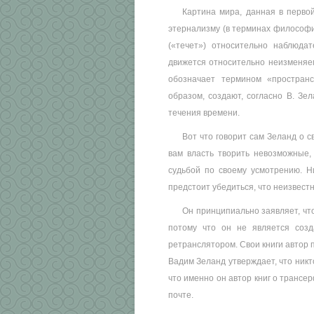
Картина мира, данная в первой
этернализму (в терминах философии
(«течет») относительно наблюдат
движется относительно неизменяем
обозначает термином «простран
образом, создают, согласно В. Зе
течения времени.
Вот что говорит сам Зеланд о 
вам власть творить невозможные,
судьбой по своему усмотрению. Н
предстоит убедиться, что неизвест
Он принципиально заявляет, что
потому что он не является созд
ретранслятором. Свои книги автор 
Вадим Зеланд утверждает, что никт
что именно он автор книг о трансе
почте.