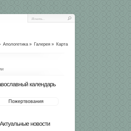
»
Апологетика
»
Галерея
»
Карта
ии
вославный календарь
Пожертвования
Актуальные новости