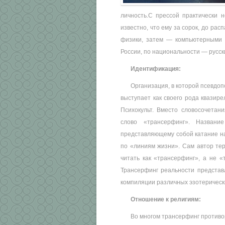
личность.С прессой практически 
известно, что ему за сорок, до ра
физики, затем — компьютерными 
России, по национальности — русск
Идентификация:
Организация, в которой псевдоп
выступает как своего рода квазире
Психокульт. Вместо словосочетан
слово «трансерфинг». Назван
представляющему собой катание на
по «линиям жизни». Сам автор тер
читать как «трансерфинг», а не «
Трансерфинг реальности представ
компиляции различных эзотерически
Отношение к религиям:
Во многом трансерфинг противо